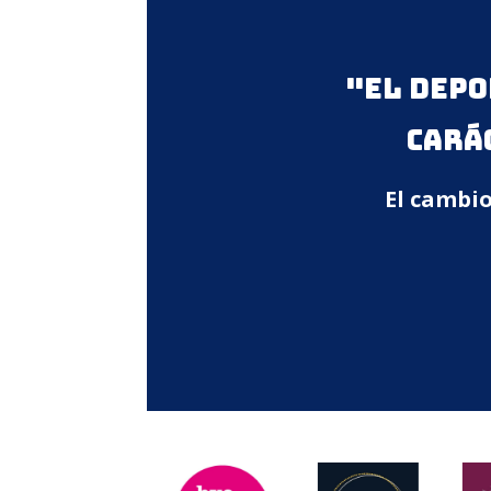
"El depo
cará
El cambi