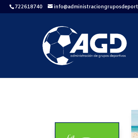
722618740
info@administraciongruposdeport