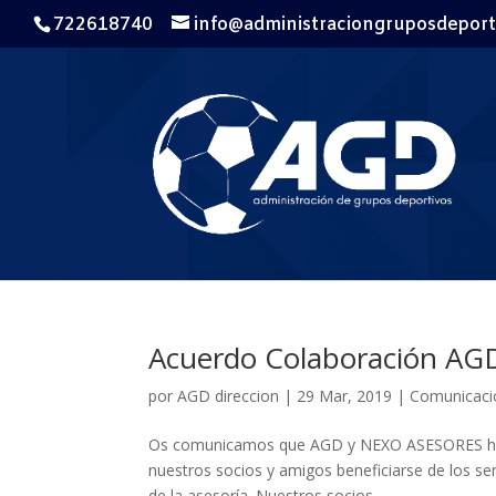
722618740
info@administraciongruposdeport
Acuerdo Colaboración A
por
AGD direccion
|
29 Mar, 2019
|
Comunicaci
Os comunicamos que AGD y NEXO ASESORES han l
nuestros socios y amigos beneficiarse de los se
de la asesoría. Nuestros socios...