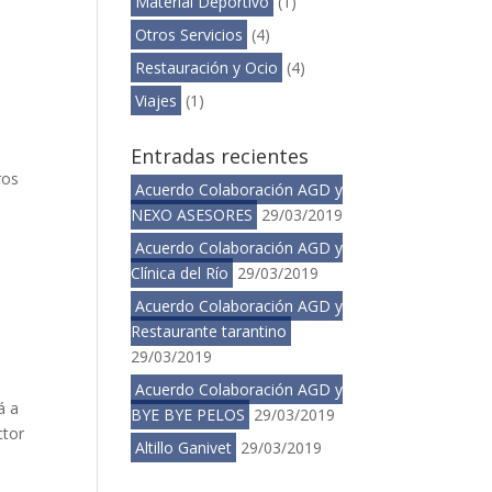
Material Deportivo
(1)
Otros Servicios
(4)
Restauración y Ocio
(4)
Viajes
(1)
Entradas recientes
ros
Acuerdo Colaboración AGD y
NEXO ASESORES
29/03/2019
Acuerdo Colaboración AGD y
Clínica del Río
29/03/2019
Acuerdo Colaboración AGD y
Restaurante tarantino
29/03/2019
Acuerdo Colaboración AGD y
á a
BYE BYE PELOS
29/03/2019
ctor
Altillo Ganivet
29/03/2019