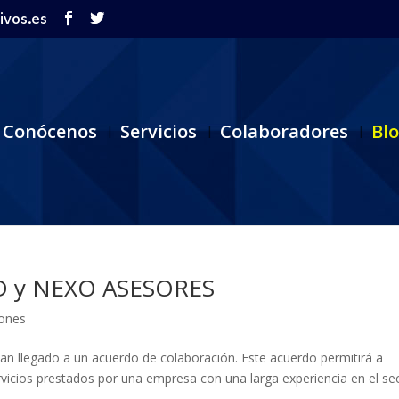
ivos.es
Conócenos
Servicios
Colaboradores
Bl
GD y NEXO ASESORES
ones
legado a un acuerdo de colaboración. Este acuerdo permitirá a
rvicios prestados por una empresa con una larga experiencia en el se